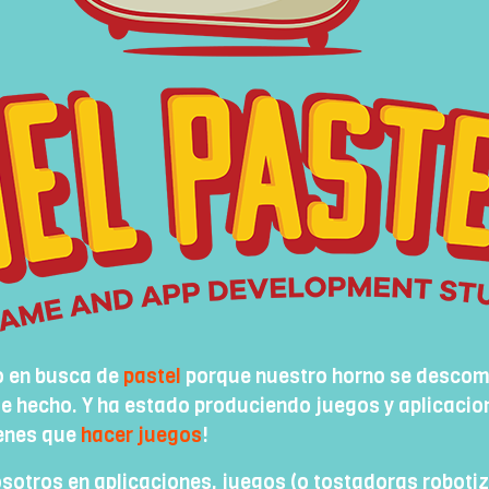
o en busca de
pastel
porque nuestro horno se descom
de hecho. Y ha estado produciendo juegos y aplicacio
tienes que
hacer juegos
!
osotros en aplicaciones, juegos (o tostadoras robot